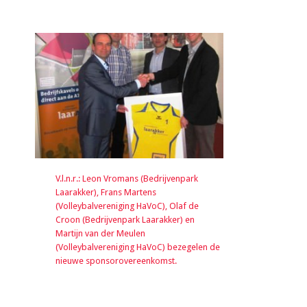
V.l.n.r.: Leon Vromans (Bedrijvenpark
Laarakker), Frans Martens
(Volleybalvereniging HaVoC), Olaf de
Croon (Bedrijvenpark Laarakker) en
Martijn van der Meulen
(Volleybalvereniging HaVoC) bezegelen de
nieuwe sponsorovereenkomst.