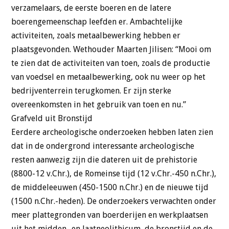
verzamelaars, de eerste boeren en de latere
boerengemeenschap leefden er. Ambachtelijke
activiteiten, zoals metaalbewerking hebben er
plaatsgevonden. Wethouder Maarten Jilisen: “Mooi om
te zien dat de activiteiten van toen, zoals de productie
van voedsel en metaalbewerking, ook nu weer op het
bedrijventerrein terugkomen. Er zijn sterke
overeenkomsten in het gebruik van toen en nu.”
Grafveld uit Bronstijd
Eerdere archeologische onderzoeken hebben laten zien
dat in de ondergrond interessante archeologische
resten aanwezig zijn die dateren uit de prehistorie
(8800-12 v.Chr.), de Romeinse tijd (12 v.Chr.-450 n.Chr.),
de middeleeuwen (450-1500 n.Chr.) en de nieuwe tijd
(1500 n.Chr.-heden). De onderzoekers verwachten onder
meer plattegronden van boerderijen en werkplaatsen
uit het midden- en laatneolithicum, de bronstijd en de